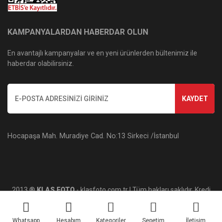
KAMPANYALARDAN HABERDAR OLUN
En avantajlı kampanyalar ve en yeni ürünlerden bültenimiz ile
haberdar olabilirsiniz.
KAYDET
Hocapaşa Mah. Muradiye Cad. No:13 Sirkeci /İstanbul
2013 ®
KLAS FOTO
- klasfoto.com.tr | Tüm hakları saklıdır. Kredi
kartı bilgileriniz 256bit SSL sertifikası ile korunmaktadır.
Whatsapp
Hesabım
Kategoriler
Sepetim
İletişim