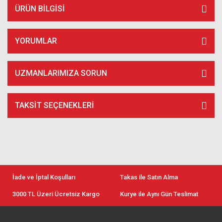
ÜRÜN BILGISI
YORUMLAR
UZMANLARIMIZA SORUN
TAKSIT SEÇENEKLERI
İade ve İptal Koşulları
Takas ile Satın Alma
3000 TL Üzeri Ücretsiz Kargo
Kurye ile Aynı Gün Teslimat