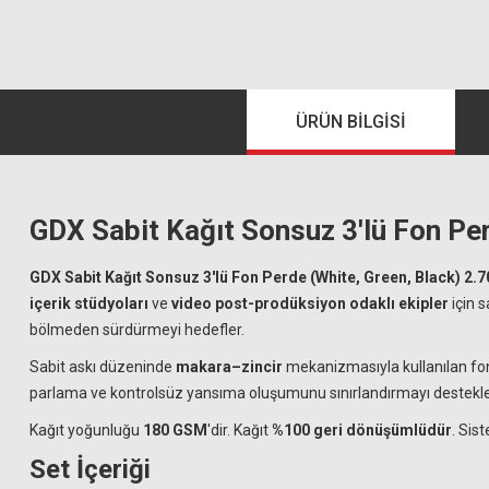
ÜRÜN BILGISI
GDX Sabit Kağıt Sonsuz 3'lü Fon Pe
GDX Sabit Kağıt Sonsuz 3'lü Fon Perde (White, Green, Black) 2
içerik stüdyoları
ve
video post-prodüksiyon odaklı ekipler
için 
bölmeden sürdürmeyi hedefler.
Sabit askı düzeninde
makara–zincir
mekanizmasıyla kullanılan fonla
parlama ve kontrolsüz yansıma oluşumunu sınırlandırmayı destekler
Kağıt yoğunluğu
180 GSM
'dir. Kağıt
%100 geri dönüşümlüdür
. Sis
Set İçeriği