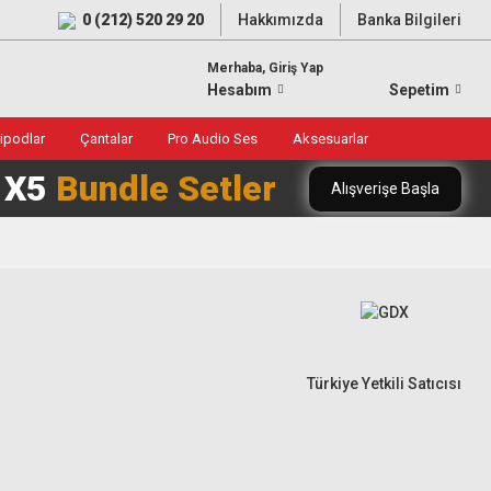
0 (212) 520 29 20
Hakkımızda
Banka Bilgileri
Merhaba, Giriş Yap
Hesabım
Sepetim
ripodlar
Çantalar
Pro Audio Ses
Aksesuarlar
0 X5
Bundle Setler
Alışverişe Başla
Türkiye Yetkili Satıcısı