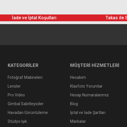
İade ve İptal Koşulları
Takas ile 
KATEGORİLER
MÜŞTERİ HİZMETLERİ
Fotoğraf Makineleri
Hesabım
Lensler
Klasfoto Yorumlar
Pro Video
Hesap Numaralarımız
Gimbal Sabitleyiciler
Blog
Havadan Görüntüleme
İptal ve İade Şartları
Stüdyo Işık
Markalar