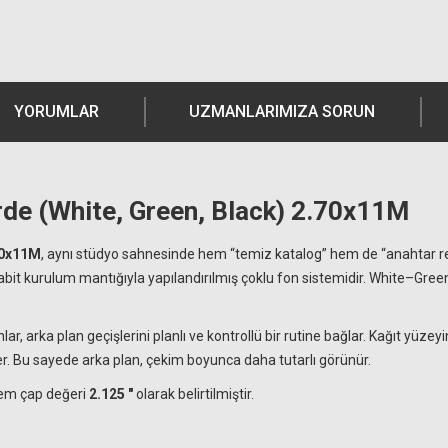
YORUMLAR
UZMANLARIMIZA SORUN
rde (White, Green, Black) 2.70x11M
.70x11M
, aynı stüdyo sahnesinde hem “temiz katalog” hem de “anahtar re
sabit kurulum mantığıyla yapılandırılmış çoklu fon sistemidir. White–Gree
r, arka plan geçişlerini planlı ve kontrollü bir rutine bağlar. Kağıt yüzey
. Bu sayede arka plan, çekim boyunca daha tutarlı görünür.
tem çap değeri
2.125 "
olarak belirtilmiştir.