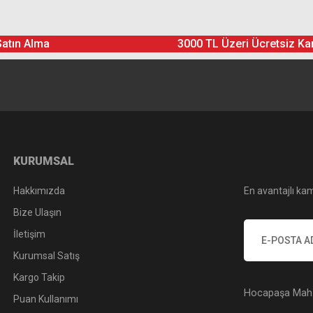
Satın Alma
3000 TL Üzeri Ücretsiz Ka
Yorum Yaz
Soru Sor
KURUMSAL
Hakkımızda
En avantajlı kam
Bize Ulaşın
İletişim
Kurumsal Satış
Kargo Takip
Hocapaşa Mah. 
Puan Kullanımı