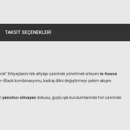
TAKSIT SEÇENEKLERI
nk” ihtiyaçlarını tek altyapı üzerinde yönetmek isteyen
in-house
n–Black kombinasyonu, kadraj dilini değiştirmeyi çekim akışını
in
yansıtıcı olmayan
dokusu, güçlü ışık kurulumlarında fon üzerinde