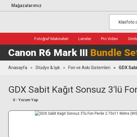
Mağazalarımız
Fotoğraf Makineleri
Lensler
Pro Video
Gimba
Canon R6 Mark III
Bundle Se
Anasayfa
Stüdyo & Işık
Fon ve Askı Sistemleri
GDX Sabi
GDX Sabit Kağıt Sonsuz 3'lü F
0 - Yorum Yap