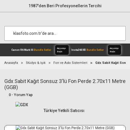
1987'den Beri Profesyonellerin Tercihi
Anasayfa
Stüdyo & Işık
Fon ve Askı Sistemleri
Gdx Sabit Kağıt Sonsu
Gdx Sabit Kağıt Sonsuz 3'lü Fon Perde 2.70x11 Metre
Alışverişe
Canon R6 Mark III
Bundle Setler
Inst
Başla
(GGB)
0 - Yorum Yap
Türkiye Yetkili Satıcısı