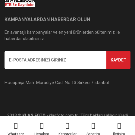
KAMPANYALARDAN HABERDAR OLUN
En avantajlı kampanyalar ve en yeni ürünlerden bültenimiz ile
haberdar olabilirsiniz.
KAYDET
Hocapaşa Mah. Muradiye Cad. No:13 Sirkeci /İstanbul
2013 ®
KLAS FOTO
- klasfoto.com.tr | Tüm hakları saklıdır. Kredi
kartı bilgileriniz 256bit SSL sertifikası ile korunmaktadır.
Whatsapp
Hesabım
Kategoriler
Sepetim
İletişim