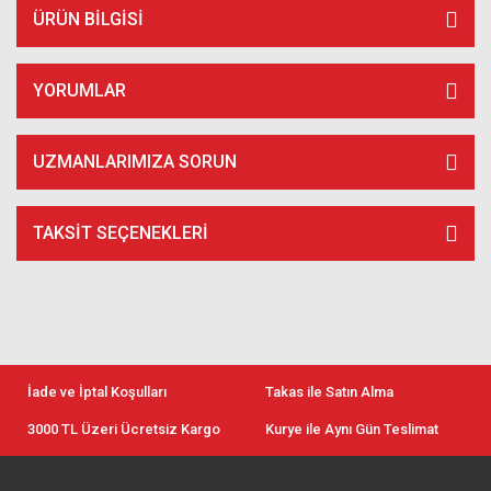
ÜRÜN BILGISI
YORUMLAR
UZMANLARIMIZA SORUN
TAKSIT SEÇENEKLERI
İade ve İptal Koşulları
Takas ile Satın Alma
3000 TL Üzeri Ücretsiz Kargo
Kurye ile Aynı Gün Teslimat