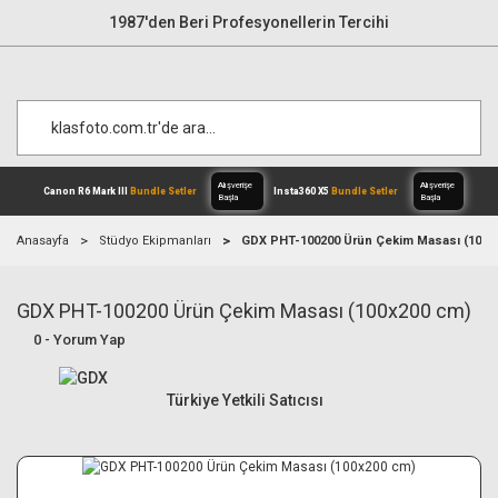
1987'den Beri Profesyonellerin Tercihi
Anasayfa
Stüdyo Ekipmanları
GDX PHT-100200 Ürün Çekim Masası (100x
GDX PHT-100200 Ürün Çekim Masası (100x200 cm)
Alışverişe
Canon R6 Mark III
Bundle Setler
Inst
Başla
0 - Yorum Yap
Türkiye Yetkili Satıcısı