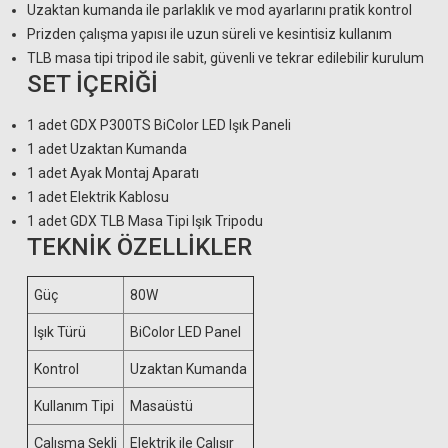
Uzaktan kumanda ile parlaklık ve mod ayarlarını pratik kontrol
Prizden çalışma yapısı ile uzun süreli ve kesintisiz kullanım
TLB masa tipi tripod ile sabit, güvenli ve tekrar edilebilir kurulum
SET İÇERİĞİ
1 adet GDX P300TS BiColor LED Işık Paneli
1 adet Uzaktan Kumanda
1 adet Ayak Montaj Aparatı
1 adet Elektrik Kablosu
1 adet GDX TLB Masa Tipi Işık Tripodu
TEKNİK ÖZELLİKLER
Güç
80W
Işık Türü
BiColor LED Panel
Kontrol
Uzaktan Kumanda
Kullanım Tipi
Masaüstü
Çalışma Şekli
Elektrik ile Çalışır