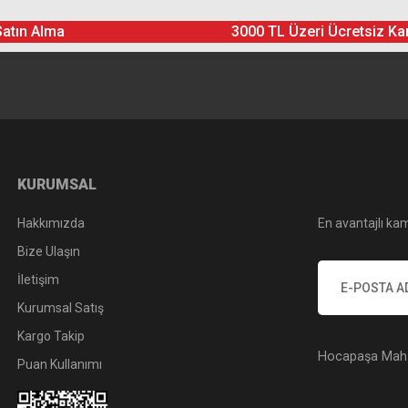
Satın Alma
3000 TL Üzeri Ücretsiz Ka
Yorum Yaz
Soru Sor
KURUMSAL
Hakkımızda
En avantajlı kam
Bize Ulaşın
İletişim
Kurumsal Satış
Kargo Takip
Hocapaşa Mah. 
Puan Kullanımı