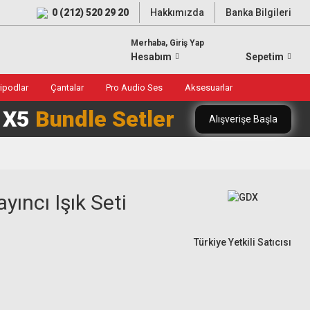
0 (212) 520 29 20
Hakkımızda
Banka Bilgileri
Merhaba, Giriş Yap
Hesabım
Sepetim
ripodlar
Çantalar
Pro Audio Ses
Aksesuarlar
0 X5
Bundle Setler
Alışverişe Başla
ıncı Işık Seti
Türkiye Yetkili Satıcısı