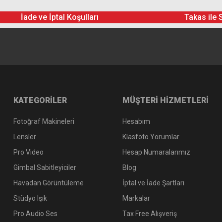
İade ve İptal Koşulları
Takas ile 
KATEGORİLER
MÜŞTERİ HİZMETLERİ
Fotoğraf Makineleri
Hesabım
Lensler
Klasfoto Yorumlar
Pro Video
Hesap Numaralarımız
Gimbal Sabitleyiciler
Blog
Havadan Görüntüleme
İptal ve İade Şartları
Stüdyo Işık
Markalar
Pro Audio Ses
Tax Free Alışveriş