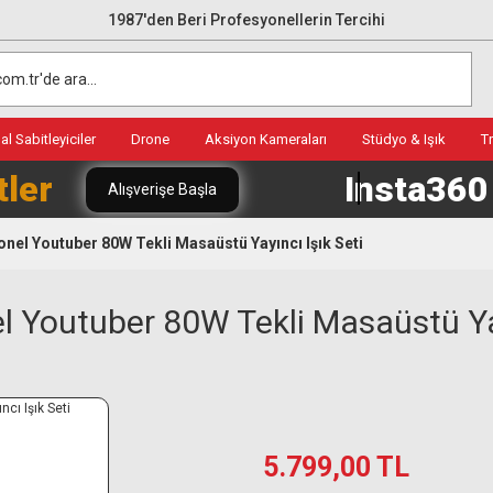
1987'den Beri Profesyonellerin Tercihi
l Sabitleyiciler
Drone
Aksiyon Kameraları
Stüdyo & Işık
T
tler
Insta36
Alışverişe Başla
el Youtuber 80W Tekli Masaüstü Yayıncı Işık Seti
 Youtuber 80W Tekli Masaüstü Yay
5.799,00 TL