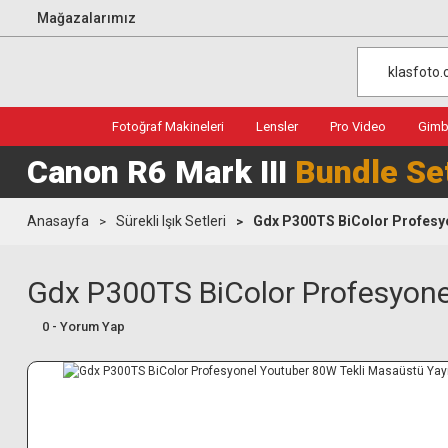
Mağazalarımız
Fotoğraf Makineleri
Lensler
Pro Video
Gimba
Canon R6 Mark III
Bundle Se
Anasayfa
Sürekli Işık Setleri
Gdx P300TS BiColor Profesyon
Gdx P300TS BiColor Profesyonel
0 - Yorum Yap