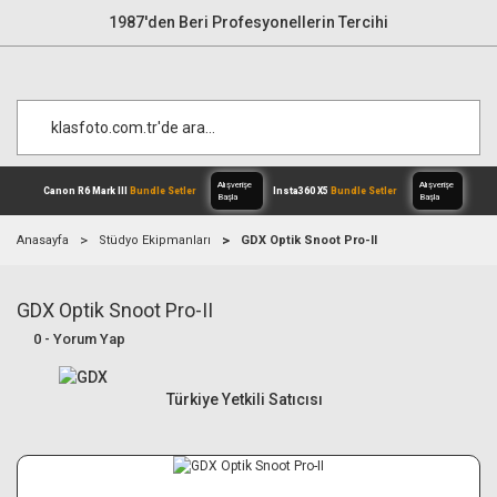
1987'den Beri Profesyonellerin Tercihi
Anasayfa
Stüdyo Ekipmanları
GDX Optik Snoot Pro-II
GDX Optik Snoot Pro-II
Alışverişe
Canon R6 Mark III
Bundle Setler
Inst
Başla
0 - Yorum Yap
Türkiye Yetkili Satıcısı