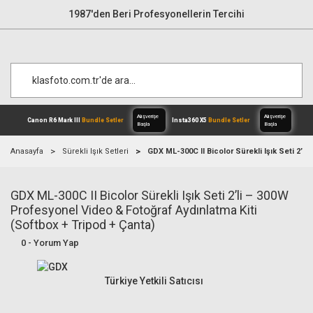
1987'den Beri Profesyonellerin Tercihi
Anasayfa
Sürekli Işık Setleri
GDX ML-300C II Bicolor Sürekli Işık Seti 2’l
GDX ML-300C II Bicolor Sürekli Işık Seti 2’li – 300W
Alışverişe
Canon R6 Mark III
Bundle Setler
Inst
Başla
Profesyonel Video & Fotoğraf Aydınlatma Kiti
(Softbox + Tripod + Çanta)
0 - Yorum Yap
Türkiye Yetkili Satıcısı