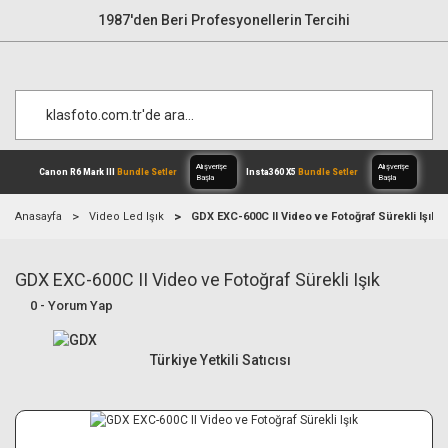
1987'den Beri Profesyonellerin Tercihi
Anasayfa
Video Led Işık
GDX EXC-600C II Video ve Fotoğraf Sürekli Işık
GDX EXC-600C II Video ve Fotoğraf Sürekli Işık
Alışverişe
Canon R6 Mark III
Bundle Setler
Inst
Başla
0 - Yorum Yap
Türkiye Yetkili Satıcısı