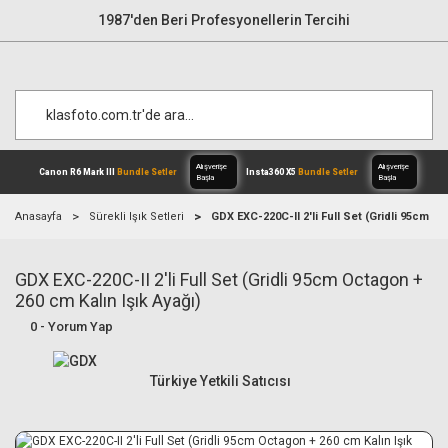
1987'den Beri Profesyonellerin Tercihi
Anasayfa
Sürekli Işık Setleri
GDX EXC-220C-II 2'li Full Set (Gridli 95cm Oc
GDX EXC-220C-II 2'li Full Set (Gridli 95cm Octagon +
Alışverişe
Canon R6 Mark III
Bundle Setler
Inst
Başla
260 cm Kalın Işık Ayağı)
0 - Yorum Yap
Türkiye Yetkili Satıcısı