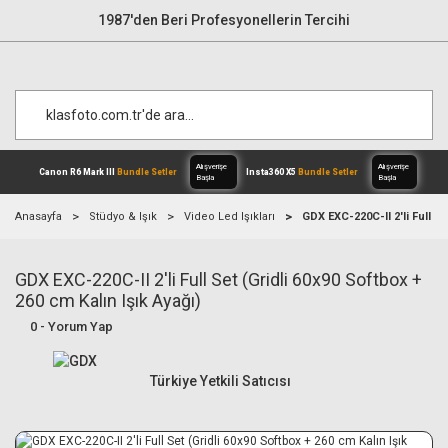
1987'den Beri Profesyonellerin Tercihi
Anasayfa
Stüdyo & Işık
Video Led Işıkları
GDX EXC-220C-II 2'li Full Se
GDX EXC-220C-II 2'li Full Set (Gridli 60x90 Softbox +
Alışverişe
Canon R6 Mark III
Bundle Setler
Inst
Başla
260 cm Kalın Işık Ayağı)
0 - Yorum Yap
Türkiye Yetkili Satıcısı