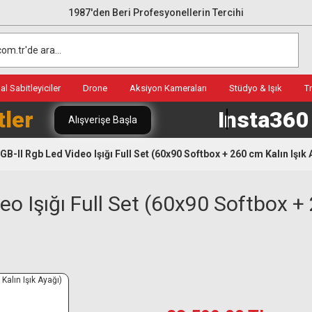
1987'den Beri Profesyonellerin Tercihi
l Sabitleyiciler
Drone
Aksiyon Kameraları
Stüdyo & Işık
T
tler
Insta36
Alışverişe Başla
-II Rgb Led Video Işığı Full Set (60x90 Softbox + 260 cm Kalın Işık 
 Işığı Full Set (60x90 Softbox + 