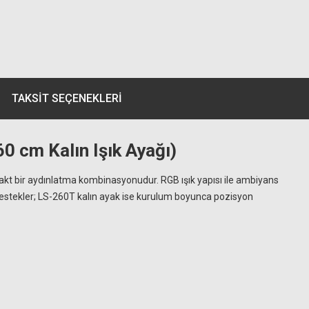
TAKSIT SEÇENEKLERI
 cm Kalın Işık Ayağı)
akt bir aydınlatma kombinasyonudur. RGB ışık yapısı ile ambiyans
ı destekler; LS-260T kalın ayak ise kurulum boyunca pozisyon