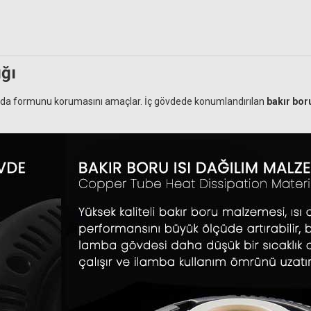
ğı
arda formunu korumasını amaçlar. İç gövdede konumlandırılan
bakır boru