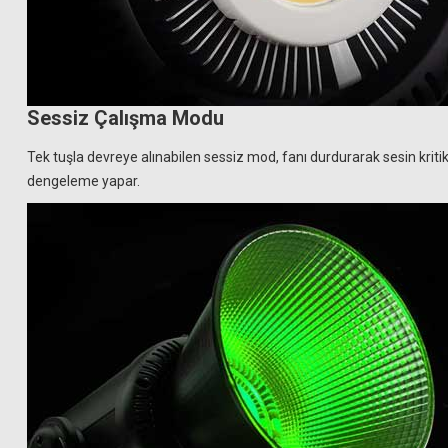
Sessiz Çalışma Modu
Tek tuşla devreye alınabilen sessiz mod, fanı durdurarak sesin krit
dengeleme yapar.