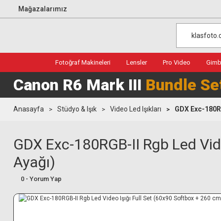
Mağazalarımız
Fotoğraf Makineleri
Lensler
Pro Video
Gimba
Canon R6 Mark III
Bundle Se
Anasayfa
Stüdyo & Işık
Video Led Işıkları
GDX Exc-180RGB
GDX Exc-180RGB-II Rgb Led Video
Ayağı)
0 - Yorum Yap