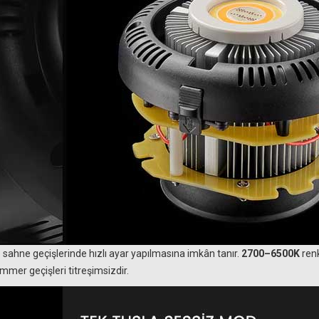
 sahne geçişlerinde hızlı ayar yapılmasına imkân tanır.
2700–6500K
renk
mmer geçişleri titreşimsizdir.