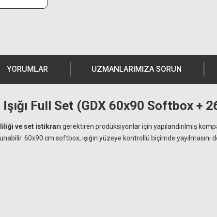
YORUMLAR
UZMANLARIMIZA SORUN
ığı Full Set (GDX 60x90 Softbox + 260
iliği ve set istikrarı
gerektiren prodüksiyonlar için yapılandırılmış komp
korunabilir. 60x90 cm softbox, ışığın yüzeye kontrollü biçimde yayılmasın