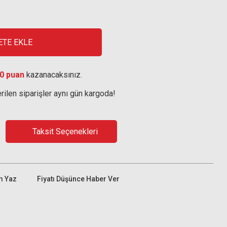
ETE EKLE
0 puan
kazanacaksınız.
rilen siparişler aynı gün kargoda!
Taksit Seçenekleri
m Yaz
Fiyatı Düşünce Haber Ver