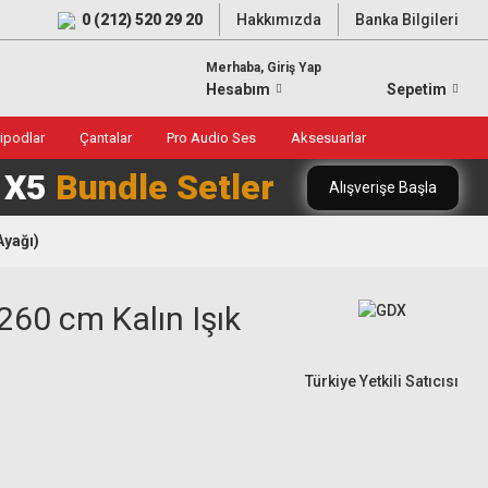
0 (212) 520 29 20
Hakkımızda
Banka Bilgileri
Merhaba, Giriş Yap
Hesabım
Sepetim
ripodlar
Çantalar
Pro Audio Ses
Aksesuarlar
0 X5
Bundle Setler
Alışverişe Başla
Ayağı)
260 cm Kalın Işık
Türkiye Yetkili Satıcısı