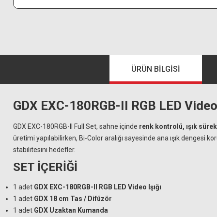
ÜRÜN BILGISI
GDX EXC-180RGB-II RGB LED Video Iş
GDX EXC-180RGB-II Full Set, sahne içinde
renk kontrolü, ışık sürekl
üretimi yapılabilirken, Bi-Color aralığı sayesinde ana ışık dengesi 
stabilitesini hedefler.
SET İÇERİĞİ
1 adet
GDX EXC-180RGB-II RGB LED Video Işığı
1 adet
GDX 18 cm Tas / Difüzör
1 adet
GDX Uzaktan Kumanda