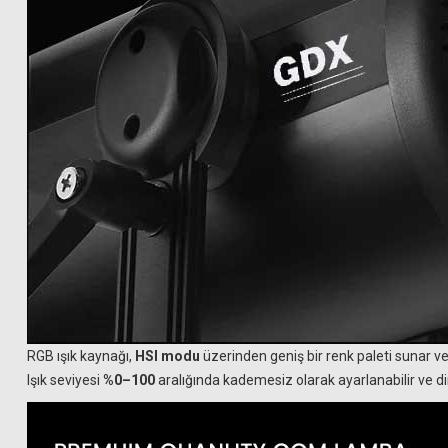
RGB ışık kaynağı,
HSI modu
üzerinden geniş bir renk paleti sunar ve
Işık seviyesi
%0–100
aralığında kademesiz olarak ayarlanabilir ve di