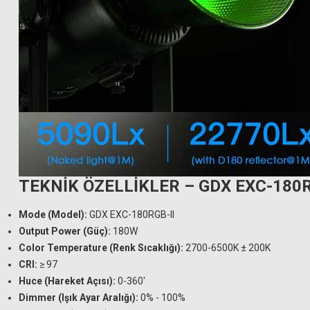
TEKNİK ÖZELLİKLER – GDX EXC-180R
Mode (Model):
GDX EXC-180RGB-II
Output Power (Güç):
180W
Color Temperature (Renk Sıcaklığı):
2700-6500K ± 200K
CRI:
≥ 97
Huce (Hareket Açısı):
0-360'
Dimmer (Işık Ayar Aralığı):
0% - 100%