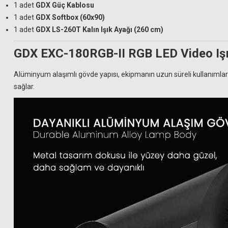
1 adet
GDX Güç Kablosu
1 adet
GDX Softbox (60x90)
1 adet
GDX LS-260T Kalın Işık Ayağı (260 cm)
GDX EXC-180RGB-II RGB LED Video Işı
Alüminyum alaşımlı gövde yapısı, ekipmanın uzun süreli kullanıml
sağlar.