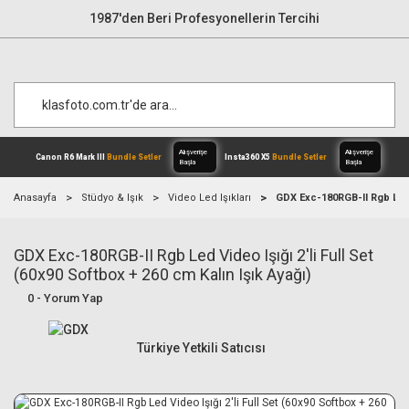
1987'den Beri Profesyonellerin Tercihi
Anasayfa
Stüdyo & Işık
Video Led Işıkları
GDX Exc-180RGB-II Rgb Led V
GDX Exc-180RGB-II Rgb Led Video Işığı 2'li Full Set
Alışverişe
Canon R6 Mark III
Bundle Setler
Inst
Başla
(60x90 Softbox + 260 cm Kalın Işık Ayağı)
0 - Yorum Yap
Türkiye Yetkili Satıcısı