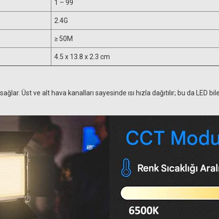
1 – 99
2.4G
≥ 50M
4.5 x 13.8 x 2.3 cm
ağlar. Üst ve alt hava kanalları sayesinde ısı hızla dağıtılır; bu da LED 