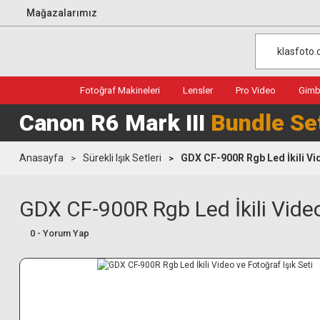
Mağazalarımız
Fotoğraf Makineleri
Lensler
Pro Video
Gimba
Canon R6 Mark III
Bundle Se
Anasayfa
Sürekli Işık Setleri
GDX CF-900R Rgb Led İkili Vid
GDX CF-900R Rgb Led İkili Video
0 - Yorum Yap