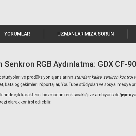
YORUMLAR
UZMANLARIMIZA SORUN
n Senkron RGB Aydınlatma: GDX CF-900R
k stüdyoları ve prodüksiyon ajanslarının
standart kalite, senkron kontrol v
 katalog çekimleri, röportajlar, YouTube stüdyoları ve sosyal medya prodü
lerinde ışık karakterini bozmadan renk sıcaklığı ve ambiyans değişimi y
 olarak kontrol edilebilir.