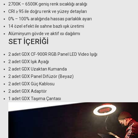
2700K – 6500K geniş renk sıcaklığı aralığı
CRI ≥ 95 ile doğru renk ve yüzey detayları
0% – 100% aralığında hassas parlaklık ayarı
14 özel efekt ile sahne bazlı ışık üretimi
Alüminyum gövde ve aktif ısı dağılımı
SET İÇERİĞİ
2 adet GDX CF-900R RGB Panel LED Video Işığı
2 adet GDX Işık Ayağı
2 adet GDX Uzaktan Kumanda
2 adet GDX Panel Difüzör (Beyaz)
2 adet GDX Güç Kablosu
2 adet GDX Adaptör
1 adet GDX Taşıma Çantası