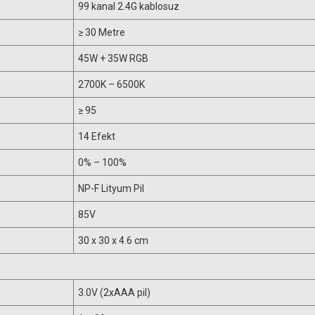
99 kanal 2.4G kablosuz
≥ 30 Metre
45W + 35W RGB
2700K – 6500K
≥ 95
14 Efekt
0% – 100%
NP-F Lityum Pil
85V
30 x 30 x 4.6 cm
3.0V (2xAAA pil)