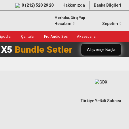
0 (212) 520 29 20
Hakkımızda
Banka Bilgileri
Merhaba, Giriş Yap
Hesabım
Sepetim
ripodlar
Çantalar
Pro Audio Ses
Aksesuarlar
0 X5
Bundle Setler
Alışverişe Başla
Türkiye Yetkili Satıcısı