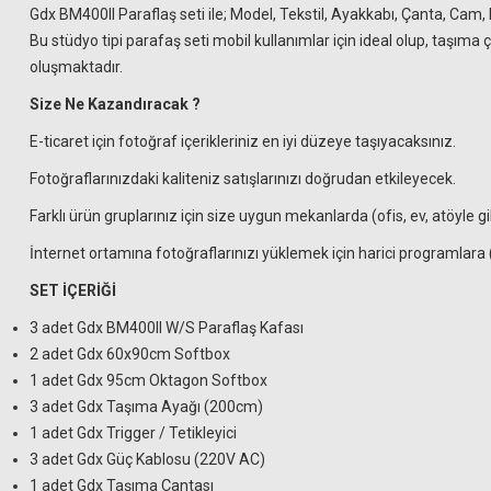
Gdx BM400II Paraflaş seti ile; Model, Tekstil, Ayakkabı, Çanta, Cam, 
Bu stüdyo tipi parafaş seti mobil kullanımlar için ideal olup, taşıma 
oluşmaktadır.
Size Ne Kazandıracak ?
E-ticaret için fotoğraf içerikleriniz en iyi düzeye taşıyacaksınız.
Fotoğraflarınızdaki kaliteniz satışlarınızı doğrudan etkileyecek.
Farklı ürün gruplarınız için size uygun mekanlarda (ofis, ev, atöyle g
İnternet ortamına fotoğraflarınızı yüklemek için harici programlar
SET İÇERİĞİ
3 adet Gdx BM400II W/S Paraflaş Kafası
2 adet Gdx 60x90cm Softbox
1 adet Gdx 95cm Oktagon Softbox
3 adet Gdx Taşıma Ayağı (200cm)
1 adet Gdx Trigger / Tetikleyici
3 adet Gdx Güç Kablosu (220V AC)
1 adet Gdx Taşıma Çantası