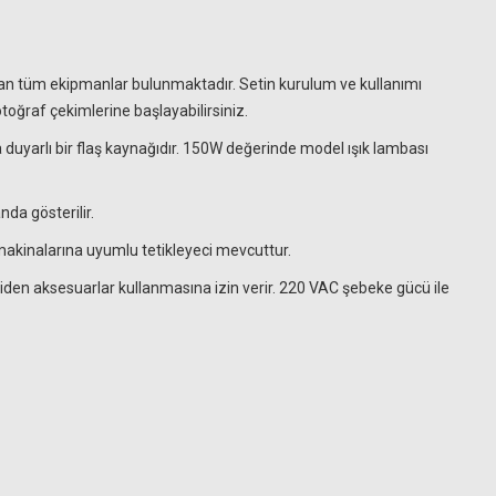
 olan tüm ekipmanlar bulunmaktadır. Setin kurulum ve kullanımı
toğraf çekimlerine başlayabilirsiniz.
 duyarlı bir flaş kaynağıdır. 150W değerinde model ışık lambası
nda gösterilir.
makinalarına uyumlu tetikleyeci mevcuttur.
iciden aksesuarlar kullanmasına izin verir. 220 VAC şebeke gücü ile