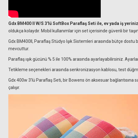
Gdx BM400 II W/S 3'lü SoftBox Paraflaş Seti ile, ev yada iş yerin
oldukça kolaydır. Mobil kullanımlar için set içerisinde güvenli bir 
Gdx BM400II, Paraflaş Stüdyo Işık Sistemleri arasında bütçe dostu bi
mevcuttur.
Paraflaş ışık gücünü % 5 ile 100% arasında ayarlayabilirsiniz. Ayarlar
Tetikleme seçenekleri arasında senkronizasyon kablosu, test düğme
Gdx 400w 3'lü Paraflaş Seti, bir Bowens ön aksesuar bağlantısına sah
çalışır.