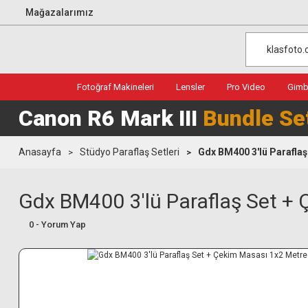
Mağazalarımız
Fotoğraf Makineleri
Lensler
Pro Video
Gimba
Canon R6 Mark III
Bundle Se
Anasayfa
Stüdyo Paraflaş Setleri
Gdx BM400 3'lü Parafla
Gdx BM400 3'lü Paraflaş Set +
0 - Yorum Yap