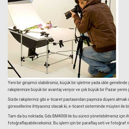
Yeni bir girişimci olabilirsiniz, küçük bir işletme yada ükle genelinde
rakiplerinize büyük bir avantaj veriyor ve çok büyük bir Pazar yerin
Sizde rakipleriniz gibi e-ticaret pastasından payınıza düşeni almak 
göresellerine ihtiyacınız olacak ki, e-ticaret sisteminde müşteri ile b
Tam da bu noktada; Gdx BM400II ile bu süreci yönetebilmeniz için iht
fotoğraflayabileceksiniz. Bu işlem için bir paraflaş seti ve fotoğraf m