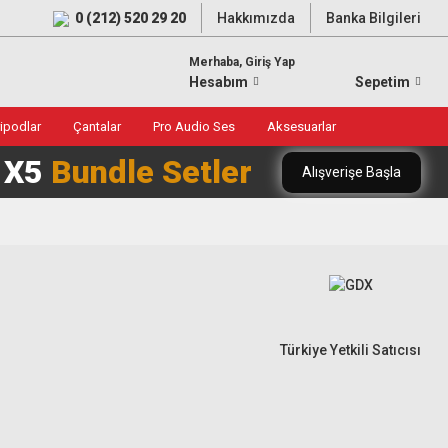
0 (212) 520 29 20
Hakkımızda
Banka Bilgileri
Merhaba, Giriş Yap
Hesabım
Sepetim
ripodlar
Çantalar
Pro Audio Ses
Aksesuarlar
0 X5
Bundle Setler
Alışverişe Başla
Türkiye Yetkili Satıcısı