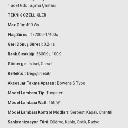
1 adet Gdx Taşıma Çantası
TEKNİK ÖZELLİKLER
Max Güç:
400 Ws
Flaş Süresi:
1/2000-1/400s
Geri Dönüş Süresi:
0.2-1s
Renk Sıcaklığı:
5600K ± 100K
Gösterge :
İşitsel, Görsel
Reflektör:
Değiştirilebilir
Aksesuar Takma Aparatı :
Bowens S Type
Model Lambası Tip:
Tungsten
Model Lambası Watt:
150 W
Model Lambası Kontrol Modları:
Serbest, Kapalı, Orantılı
Senkronizasyon Türü:
Düğme, Kablo, Optik, Radyo