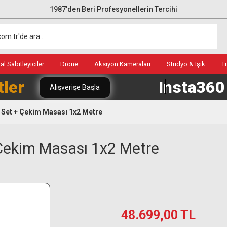
1987'den Beri Profesyonellerin Tercihi
l Sabitleyiciler
Drone
Aksiyon Kameraları
Stüdyo & Işık
T
tler
Insta36
Alışverişe Başla
ş Set + Çekim Masası 1x2 Metre
 Çekim Masası 1x2 Metre
48.699,00 TL