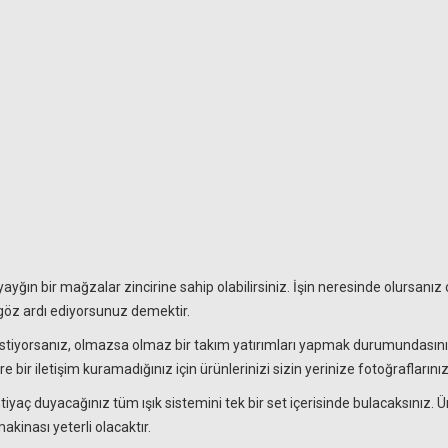
 yayğın bir mağzalar zincirine sahip olabilirsiniz. İşin neresinde olursanız
i göz ardı ediyorsunuz demektir.
istiyorsanız, olmazsa olmaz bir takım yatırımları yapmak durumundasınız.
ire bir iletişim kuramadığınız için ürünlerinizi sizin yerinize fotoğrafların
iyaç duyacağınız tüm ışık sistemini tek bir set içerisinde bulacaksınız. Ü
akinası yeterli olacaktır.