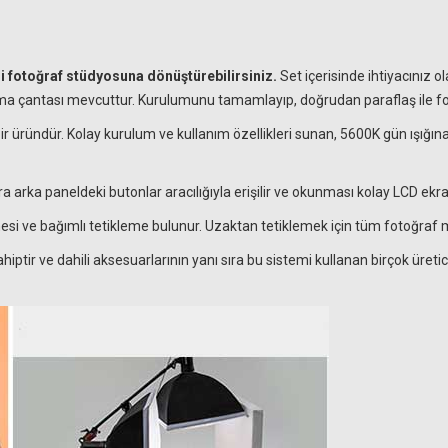
izi fotoğraf stüdyosuna dönüştürebilirsiniz.
Set içerisinde ihtiyacınız
taşıma çantası mevcuttur. Kurulumunu tamamlayıp, doğrudan paraflaş ile fo
r üründür. Kolay kurulum ve kullanım özellikleri sunan, 5600K gün ışığına
a arka paneldeki butonlar aracılığıyla erişilir ve okunması kolay LCD ekra
si ve bağımlı tetikleme bulunur. Uzaktan tetiklemek için tüm fotoğraf 
iptir ve dahili aksesuarlarının yanı sıra bu sistemi kullanan birçok üret