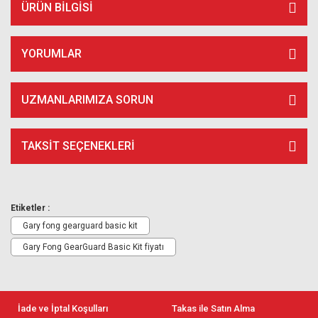
ÜRÜN BILGISI
YORUMLAR
UZMANLARIMIZA SORUN
TAKSIT SEÇENEKLERI
Etiketler :
Gary fong gearguard basic kit
Gary Fong GearGuard Basic Kit fiyatı
İade ve İptal Koşulları
Takas ile Satın Alma