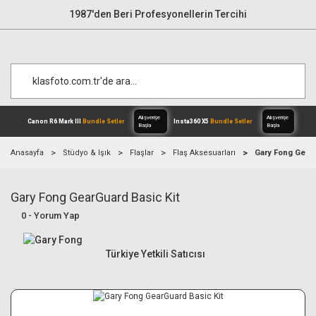
1987'den Beri Profesyonellerin Tercihi
Anasayfa
Stüdyo & Işık
Flaşlar
Flaş Aksesuarları
Gary Fong GearG
Gary Fong GearGuard Basic Kit
Alışverişe
Canon R6 Mark III
Bundle Setler
Inst
Başla
0 - Yorum Yap
Türkiye Yetkili Satıcısı