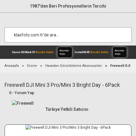
1987'den Beri Profesyonellerin Tercihi
Anasayfa
Drone
Havadan Görüntüleme Aksesuarları
Freewell DJI Mi
Freewell DJI Mini 3 Pro/Mini 3 Bright Day - 6Pack
Alışverişe
Canon R6 Mark III
Bundle Setler
Inst
Başla
0 - Yorum Yap
Türkiye Yetkili Satıcısı