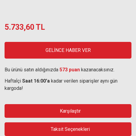
5.733,60 TL
GELİNCE HABER VER
Bu ürünü satın aldığınızda
573 puan
kazanacaksınız.
Haftaİçi
Saat 16:00'a
kadar verilen siparişler aynı gün
kargoda!
Karşılaştır
Taksit Seçenekleri