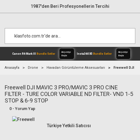
1987'den Beri Profesyonellerin Tercihi
Anasayfa
Drone
Havadan Görüntüleme Aksesuarları
Freewell DJI M
Freewell DJI MAVIC 3 PRO/MAVIC 3 PRO CINE
Alışverişe
Canon R6 Mark III
Bundle Setler
Inst
Başla
FILTER - TURE COLOR VARIABLE ND FILTER- VND 1-5
STOP & 6-9 STOP
0 - Yorum Yap
Türkiye Yetkili Satıcısı