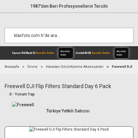
1987'den Beri Profesyonellerin Tercihi
Anasayfa
Drone
Havadan Görüntüleme Aksesuarları
Freewell DJI Fli
Freewell DJI Flip Filters Standard Day 6 Pack
Alışverişe
Canon R6 Mark III
Bundle Setler
Inst
Başla
0 - Yorum Yap
Türkiye Yetkili Satıcısı