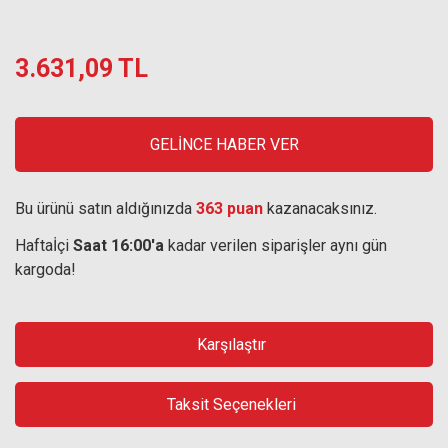
3.631,09 TL
GELİNCE HABER VER
Bu ürünü satın aldığınızda
363 puan
kazanacaksınız.
Haftaİçi
Saat 16:00'a
kadar verilen siparişler aynı gün
kargoda!
Karşılaştır
Taksit Seçenekleri