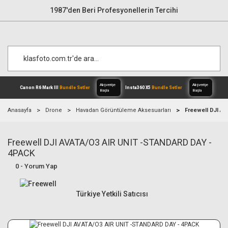
1987'den Beri Profesyonellerin Tercihi
Anasayfa
Drone
Havadan Görüntüleme Aksesuarları
Freewell DJI A
Freewell DJI AVATA/O3 AIR UNIT -STANDARD DAY -
Alışverişe
Canon R6 Mark III
Bundle Setler
Inst
Başla
4PACK
0 - Yorum Yap
Türkiye Yetkili Satıcısı