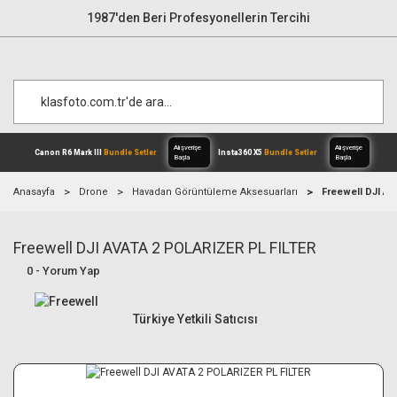
1987'den Beri Profesyonellerin Tercihi
Anasayfa
Drone
Havadan Görüntüleme Aksesuarları
Freewell DJI A
Freewell DJI AVATA 2 POLARIZER PL FILTER
Alışverişe
Canon R6 Mark III
Bundle Setler
Inst
Başla
0 - Yorum Yap
Türkiye Yetkili Satıcısı