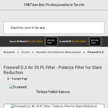
1987'den Beri Profesyonellerin Tercihi
Anasayfa
Drone
Havadan Görüntüleme Aksesuarları
Freewell DJI Air
Freewell DJI Air 3S PL Filter - Polarize Filter for Glare
Alışverişe
Canon R6 Mark III
Bundle Setler
Inst
Başla
Reduction
0 - Yorum Yap
Türkiye Yetkili Satıcısı