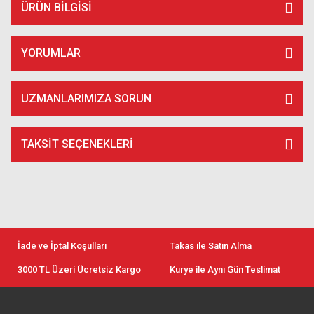
ÜRÜN BILGISI
YORUMLAR
UZMANLARIMIZA SORUN
TAKSIT SEÇENEKLERI
İade ve İptal Koşulları
Takas ile Satın Alma
3000 TL Üzeri Ücretsiz Kargo
Kurye ile Aynı Gün Teslimat