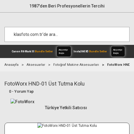
1987'den Beri Profesyonellerin Tercihi
Anasayfa
Aksesuarlar
Fotoğraf Makine Aksesuarları
FotoWorx HND-0
FotoWorx HND-01 Üst Tutma Kolu
Alışverişe
Canon R6 Mark III
Bundle Setler
Inst
Başla
0 - Yorum Yap
Türkiye Yetkili Satıcısı