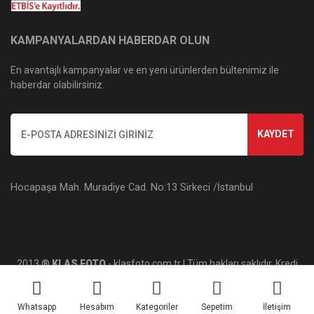
KAMPANYALARDAN HABERDAR OLUN
En avantajlı kampanyalar ve en yeni ürünlerden bültenimiz ile
haberdar olabilirsiniz.
KAYDET
Hocapaşa Mah. Muradiye Cad. No:13 Sirkeci /İstanbul
2013 ®
KLAS FOTO
- klasfoto.com.tr | Tüm hakları saklıdır. Kredi
kartı bilgileriniz 256bit SSL sertifikası ile korunmaktadır.
Whatsapp
Hesabım
Kategoriler
Sepetim
İletişim