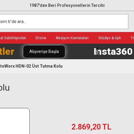
1987'den Beri Profesyonellerin Tercihi
l Sabitleyiciler
Drone
Aksiyon Kameraları
Stüdyo & Işık
T
tler
Insta36
Alışverişe Başla
toWorx HDN-02 Üst Tutma Kolu
olu
2.869,20 TL