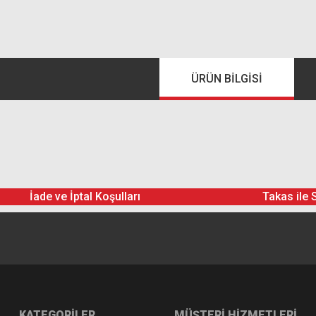
ÜRÜN BILGISI
İade ve İptal Koşulları
Takas ile 
KATEGORİLER
MÜŞTERİ HİZMETLERİ