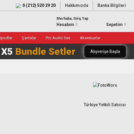
0 (212) 520 29 20
Hakkımızda
Banka Bilgileri
Merhaba, Giriş Yap
Hesabım
Sepetim
ripodlar
Çantalar
Pro Audio Ses
Aksesuarlar
0 X5
Bundle Setler
Alışverişe Başla
Türkiye Yetkili Satıcısı