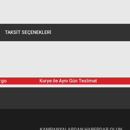
TAKSIT SEÇENEKLERI
rgo
Kurye ile Aynı Gün Teslimat
KAMPANYALARDAN HABERDAR OLUN