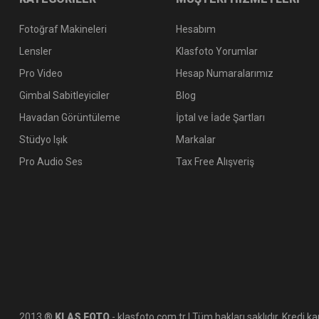
Fotoğraf Makineleri
Hesabım
Lensler
Klasfoto Yorumlar
Pro Video
Hesap Numaralarımız
Gimbal Sabitleyiciler
Blog
Havadan Görüntüleme
İptal ve İade Şartları
Stüdyo Işık
Markalar
Pro Audio Ses
Tax Free Alışveriş
2013 ®
KLAS FOTO
- klasfoto.com.tr | Tüm hakları saklıdır. Kredi kar