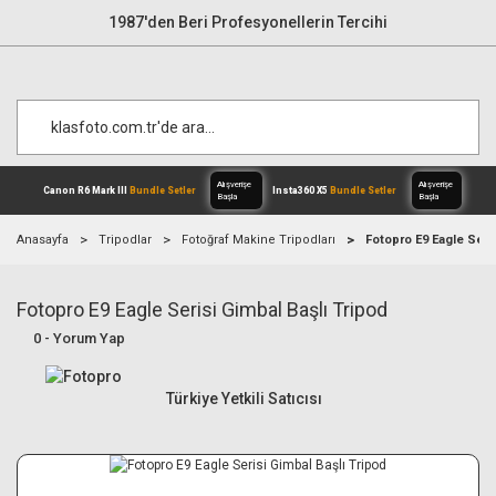
1987'den Beri Profesyonellerin Tercihi
Anasayfa
Tripodlar
Fotoğraf Makine Tripodları
Fotopro E9 Eagle Seris
Fotopro E9 Eagle Serisi Gimbal Başlı Tripod
Alışverişe
Canon R6 Mark III
Bundle Setler
Inst
Başla
0 - Yorum Yap
Türkiye Yetkili Satıcısı