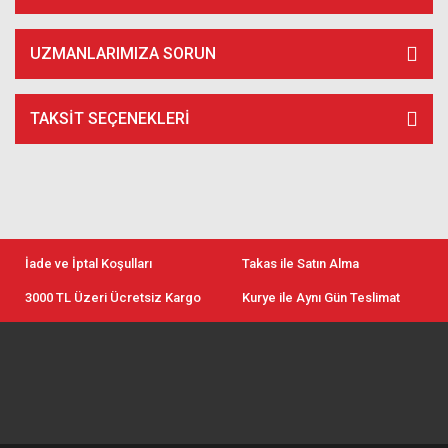
UZMANLARIMIZA SORUN
TAKSIT SEÇENEKLERI
İade ve İptal Koşulları
Takas ile Satın Alma
3000 TL Üzeri Ücretsiz Kargo
Kurye ile Aynı Gün Teslimat