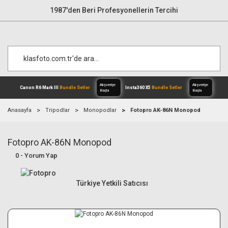
1987'den Beri Profesyonellerin Tercihi
Anasayfa
Tripodlar
Monopodlar
Fotopro AK-86N Monopod
Fotopro AK-86N Monopod
Alışverişe
Canon R6 Mark III
Bundle Setler
Inst
Başla
0 - Yorum Yap
Türkiye Yetkili Satıcısı