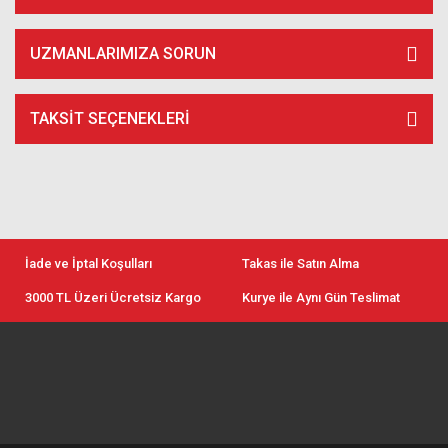
UZMANLARIMIZA SORUN
TAKSIT SEÇENEKLERI
İade ve İptal Koşulları
Takas ile Satın Alma
3000 TL Üzeri Ücretsiz Kargo
Kurye ile Aynı Gün Teslimat