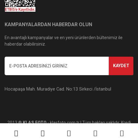
KAMPANYALARDAN HABERDAR OLUN
En avantajlı kampanyalar ve en yeni ürünlerden bültenimiz ile
haberdar olabilirsiniz.
KAYDET
Hocapaşa Mah. Muradiye Cad. No:13 Sirkeci /İstanbul
2013 ®
KLAS FOTO
- klasfoto.com.tr | Tüm hakları saklıdır. Kredi
kartı bilgileriniz 256bit SSL sertifikası ile korunmaktadır.