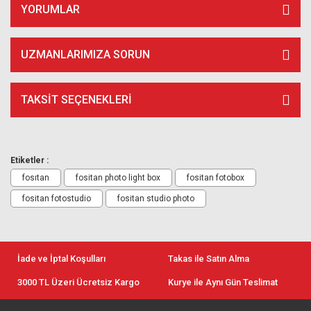
YORUMLAR
UZMANLARIMIZA SORUN
TAKSIT SEÇENEKLERI
Etiketler :
fosıtan
fositan photo light box
fositan fotobox
fositan fotostudio
fositan studio photo
İade ve İptal Koşulları
Takas ile Satın Alma
3000 TL Üzeri Ücretsiz Kargo
Kurye ile Aynı Gün Teslimat