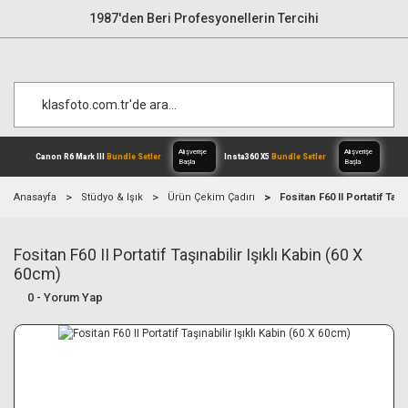
1987'den Beri Profesyonellerin Tercihi
Anasayfa
Stüdyo & Işık
Ürün Çekim Çadırı
Fositan F60 II Portatif Taşı
Fositan F60 II Portatif Taşınabilir Işıklı Kabin (60 X
Alışverişe
Canon R6 Mark III
Bundle Setler
Inst
Başla
60cm)
0 - Yorum Yap