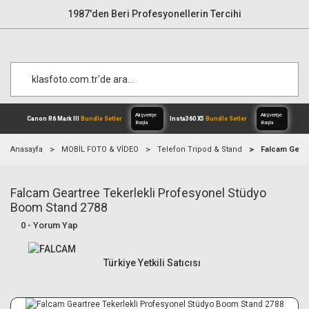
1987'den Beri Profesyonellerin Tercihi
Anasayfa
MOBİL FOTO & VİDEO
Telefon Tripod & Stand
Falcam Geart
Falcam Geartree Tekerlekli Profesyonel Stüdyo
Alışverişe
Canon R6 Mark III
Bundle Setler
Inst
Başla
Boom Stand 2788
0 - Yorum Yap
Türkiye Yetkili Satıcısı