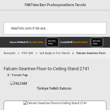
1987'den Beri Profesyonellerin Tercihi
Anasayfa
PRO IŞIK
Işık Ayağı ve Fon Standı
Falcam Geartree Floor-to
Falcam Geartree Floor-to-Ceiling Stand 2741
Alışverişe
Canon R6 Mark III
Bundle Setler
Inst
Başla
0 - Yorum Yap
Türkiye Yetkili Satıcısı