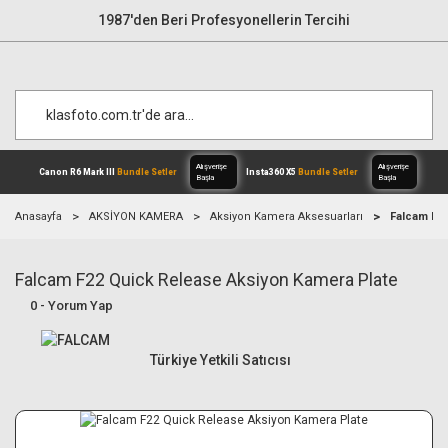
1987'den Beri Profesyonellerin Tercihi
Anasayfa
AKSİYON KAMERA
Aksiyon Kamera Aksesuarları
Falcam F22
Falcam F22 Quick Release Aksiyon Kamera Plate
Alışverişe
Canon R6 Mark III
Bundle Setler
Inst
Başla
0 - Yorum Yap
Türkiye Yetkili Satıcısı