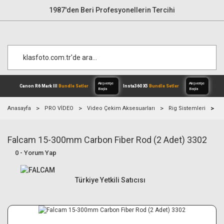
1987'den Beri Profesyonellerin Tercihi
Anasayfa
PRO VİDEO
Video Çekim Aksesuarları
Rig Sistemleri
F
Falcam 15-300mm Carbon Fiber Rod (2 Adet) 3302
Alışverişe
Canon R6 Mark III
Bundle Setler
Inst
Başla
0 - Yorum Yap
Türkiye Yetkili Satıcısı