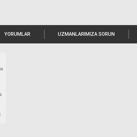
YORUMLAR
UZMANLARIMIZA SORUN
ın
k
.