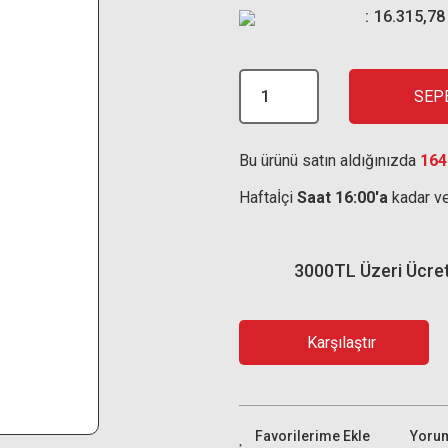
16.315,78
SEP
Bu ürünü satın aldığınızda
164
Haftaİçi
Saat 16:00'a
kadar ve
3000TL Üzeri Ücre
Karşılaştır
Yoru