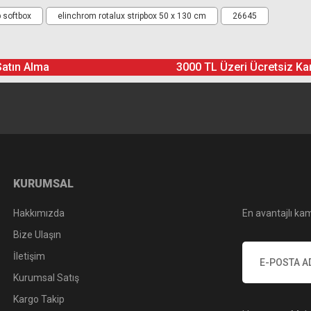
Ürün hakkında henüz soru sorulmamış.
Bu ürüne yorum yapın! Puan Kazanın
p softbox
elinchrom rotalux stripbox 50 x 130 cm
26645
Yorum Yaz
Soru Sor
Satın Alma
3000 TL Üzeri Ücretsiz Ka
KURUMSAL
Hakkımızda
En avantajlı kam
Bize Ulaşın
İletişim
Kurumsal Satış
Kargo Takip