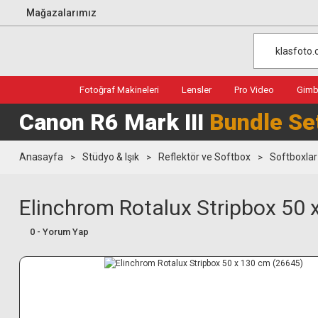
Mağazalarımız
Fotoğraf Makineleri
Lensler
Pro Video
Gimba
Canon R6 Mark III
Bundle Se
Anasayfa
Stüdyo & Işık
Reflektör ve Softbox
Softboxlar
Elinchrom Rotalux Stripbox 50 
0 - Yorum Yap