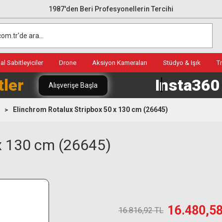
1987'den Beri Profesyonellerin Tercihi
l Sabitleyiciler
Drone
Aksiyon Kameraları
Stüdyo & Işık
T
tler
Insta36
Alışverişe Başla
Elinchrom Rotalux Stripbox 50 x 130 cm (26645)
x 130 cm (26645)
16.480,5
16.816,92 TL