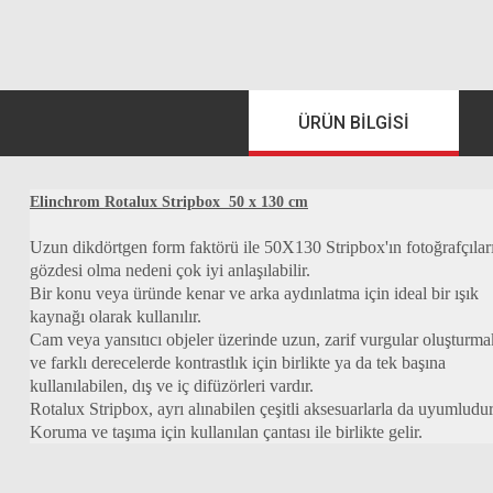
ÜRÜN BILGISI
Elinchrom Rotalux Stripbox 50 x 130 cm
Uzun dikdörtgen form faktörü ile 50X130 Stripbox'ın fotoğrafçılar
gözdesi olma nedeni çok iyi anlaşılabilir.
Bir konu veya üründe kenar ve arka aydınlatma için ideal bir ışık
kaynağı olarak kullanılır.
Cam veya yansıtıcı objeler üzerinde uzun, zarif vurgular oluşturma
ve farklı derecelerde kontrastlık için birlikte ya da tek başına
kullanılabilen, dış ve iç difüzörleri vardır.
Rotalux Stripbox, ayrı alınabilen çeşitli aksesuarlarla da uyumludur
Koruma ve taşıma için kullanılan çantası ile birlikte gelir.