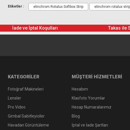
Etiketler :
elinchrom Rotalux Softbox Strip
elinchrom rotalux stri
İade ve İptal Koşulları
Takas ile 
KATEGORİLER
MÜŞTERİ HİZMETLERİ
Fotoğraf Makineleri
Hesabım
Lensler
Klasfoto Yorumlar
Pro Video
Hesap Numaralarımız
Gimbal Sabitleyiciler
Blog
Havadan Görüntüleme
İptal ve İade Şartları