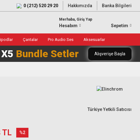
0 (212) 520 29 20
Hakkımızda
Banka Bilgileri
Merhaba, Giriş Yap
Hesabım
Sepetim
ripodlar
Çantalar
Pro Audio Ses
Aksesuarlar
0 X5
Bundle Setler
Alışverişe Başla
Türkiye Yetkili Satıcısı
8 TL
%2