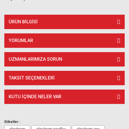
ÜRÜN BILGISI
YORUMLAR
UZMANLARIMIZA SORUN
TAKSIT SEÇENEKLERI
KUTU İÇİNDE NELER VAR
Etiketler :
elinchrom
elinchrom paraflaş
elinchrom one