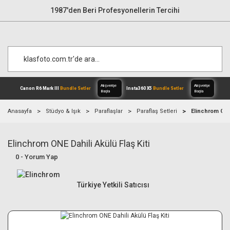
1987'den Beri Profesyonellerin Tercihi
Anasayfa
Stüdyo & Işık
Paraflaşlar
Paraflaş Setleri
Elinchrom ONE 
Elinchrom ONE Dahili Akülü Flaş Kiti
Alışverişe
Canon R6 Mark III
Bundle Setler
Inst
Başla
0 - Yorum Yap
Türkiye Yetkili Satıcısı