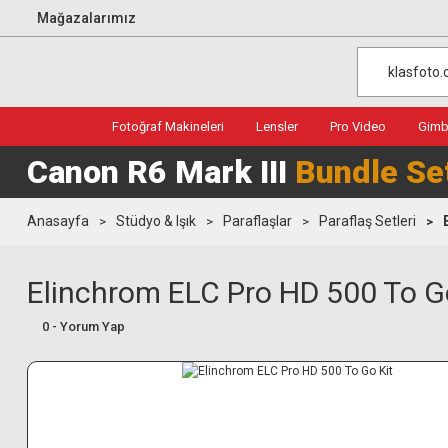
Mağazalarımız
Fotoğraf Makineleri
Lensler
Pro Video
Gimba
Canon R6 Mark III
Bundle Se
Anasayfa
Stüdyo & Işık
Paraflaşlar
Paraflaş Setleri
Elinchrom ELC Pro HD 500 To G
0 - Yorum Yap