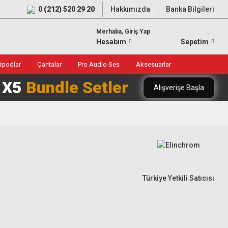
0 (212) 520 29 20
Hakkımızda
Banka Bilgileri
Merhaba, Giriş Yap
Hesabım
Sepetim
ripodlar
Çantalar
Pro Audio Ses
Aksesuarlar
0 X5
Bundle Setler
Alışverişe Başla
Türkiye Yetkili Satıcısı