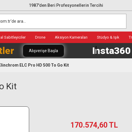
1987'den Beri Profesyonellerin Tercihi
l Sabitleyiciler
Drone
Aksiyon Kameraları
Stüdyo & Işık
T
tler
Insta36
Alışverişe Başla
Elinchrom ELC Pro HD 500 To Go Kit
o Kit
170.574,60 TL