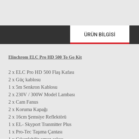
ÜRÜN BILGISI
Elinchrom ELC Pro HD 500 To Go Kit
2 x ELC Pro HD 500 Flaş Kafası
2 x Güç kablosu
1 x 5m Senkron Kablosu
2 x 230V / 300W Model Lambası
2 x Cam Fanus
2 x Koruma Kapağı
2 x 16cm Şemsiye Reflektörü
1 x EL- Skyport Tranmitter Plus
1 x Pro-Tec Taşıma Çantası