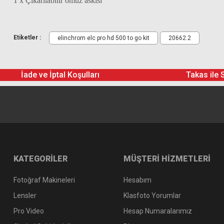
1 x Çıkarılabilir omuz askısı
Etiketler :
elinchrom elc pro hd 500 to go kit
20662.2
İade ve İptal Koşulları
Takas ile 
KATEGORİLER
MÜŞTERİ HİZMETLERİ
Fotoğraf Makineleri
Hesabım
Lensler
Klasfoto Yorumlar
Pro Video
Hesap Numaralarımız