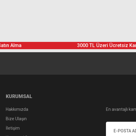
Ürün hakkında henüz soru sorulmamış.
Bu ürüne yorum yapın! Puan Kazanın
Yorum Yaz
Soru Sor
Satın Alma
3000 TL Üzeri Ücretsiz Ka
KURUMSAL
Hakkımızda
En avantajlı kam
Bize Ulaşın
İletişim