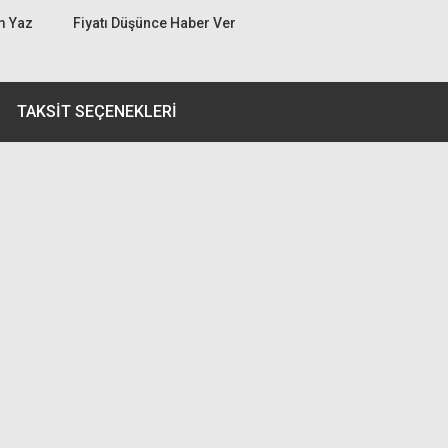
m Yaz
Fiyatı Düşünce Haber Ver
TAKSIT SEÇENEKLERI