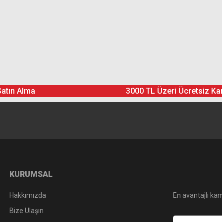
Ürün hakkında henüz soru sorulmamış.
Bu ürüne yorum yapın! Puan Kazanın
Satın Alma
3000 TL Üzeri Ücretsiz Ka
Yorum Yaz
Soru Sor
KURUMSAL
Hakkımızda
En avantajlı kam
Bize Ulaşın