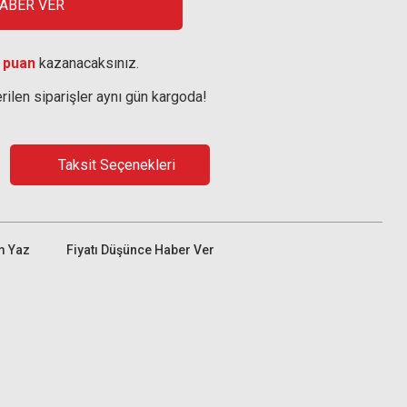
HABER VER
 puan
kazanacaksınız.
rilen siparişler aynı gün kargoda!
Taksit Seçenekleri
m Yaz
Fiyatı Düşünce Haber Ver