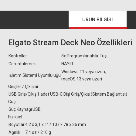
ÜRÜN BILGISI
Elgato Stream Deck Neo Özellikleri
Kontroller
8x Programlanabilir Tuş
Görüntülemek
HAYIR
Windows 11 veya üzeri,
İşletim Sistemi Uyumluluğu
macOS 13 veya üzeri
Girişler / Çıkışlar
USB Giriş/Çıkış
1 adet USB-C Dişi Giriş/Çıkış (Sistem Bağlantısı)
Güç
Güç Kaynağı
USB
Fiziksel
Boyutlar
4,2 x 3,1 x 1" / 107 x 78 x 26 mm
Ağırlık
7,4 oz / 210 g