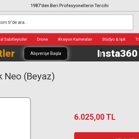
1987'den Beri Profesyonellerin Tercihi
l Sabitleyiciler
Drone
Aksiyon Kameraları
Stüdyo & Işık
T
tler
Insta36
Alışverişe Başla
 Neo (Beyaz)
6.025,00 TL