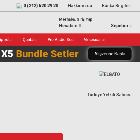
0 (212) 520 29 20
Hakkımızda
Banka Bilgileri
Merhaba, Giriş Yap
Hesabım
Sepetim
ripodlar
Çantalar
Pro Audio Ses
Aksesuarlar
0 X5
Bundle Setler
Alışverişe Başla
Türkiye Yetkili Satıcısı