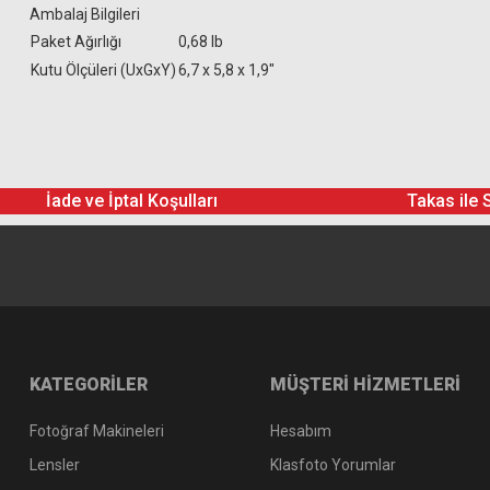
Ambalaj Bilgileri
Paket Ağırlığı
0,68 lb
Kutu Ölçüleri (UxGxY)
6,7 x 5,8 x 1,9"
İade ve İptal Koşulları
Takas ile 
KATEGORİLER
MÜŞTERİ HİZMETLERİ
Fotoğraf Makineleri
Hesabım
Lensler
Klasfoto Yorumlar