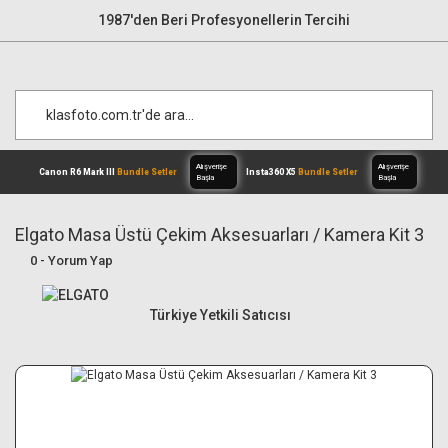
1987'den Beri Profesyonellerin Tercihi
Elgato Masa Üstü Çekim Aksesuarları / Kamera Kit 3
0 - Yorum Yap
Alışverişe
Canon R6 Mark III
Bundle Setler
Inst
Başla
Türkiye Yetkili Satıcısı