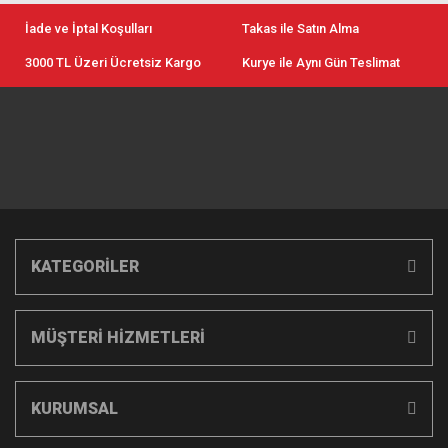
İade ve İptal Koşulları
Takas ile Satın Alma
3000 TL Üzeri Ücretsiz Kargo
Kurye ile Aynı Gün Teslimat
KATEGORİLER
MÜŞTERİ HİZMETLERİ
KURUMSAL