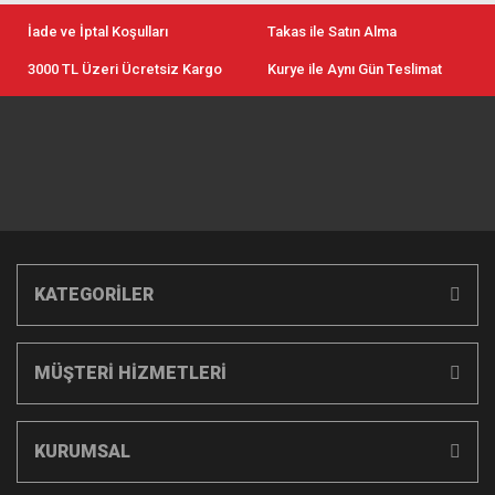
İade ve İptal Koşulları
Takas ile Satın Alma
3000 TL Üzeri Ücretsiz Kargo
Kurye ile Aynı Gün Teslimat
KATEGORİLER
MÜŞTERİ HİZMETLERİ
KURUMSAL