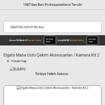
1987'den Beri Profesyonellerin Tercihi
Elgato Masa Üstü Çekim Aksesuarları / Kamera Kit 2
0 - Yorum Yap
Alışverişe
Canon R6 Mark III
Bundle Setler
Inst
Başla
Türkiye Yetkili Satıcısı