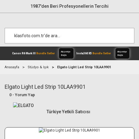
1987'den Beri Profesyonellerin Tercihi
Anasayfa
Stüdyo & Işık
Elgato Light Led Strip 10LAA9901
Elgato Light Led Strip 10LAA9901
Alışverişe
Canon R6 Mark III
Bundle Setler
Inst
Başla
0 - Yorum Yap
Türkiye Yetkili Satıcısı