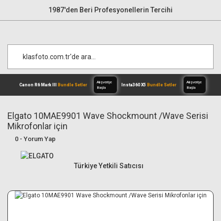
1987'den Beri Profesyonellerin Tercihi
Elgato 10MAE9901 Wave Shockmount /Wave Serisi
Mikrofonlar için
Alışverişe
0 - Yorum Yap
Canon R6 Mark III
Bundle Setler
Inst
Başla
Türkiye Yetkili Satıcısı