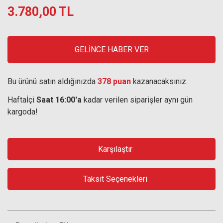
3.780,00 TL
GELİNCE HABER VER
Bu ürünü satın aldığınızda
378 puan
kazanacaksınız.
Haftaİçi
Saat 16:00'a
kadar verilen siparişler aynı gün
kargoda!
Karşılaştır
Taksit Seçenekleri