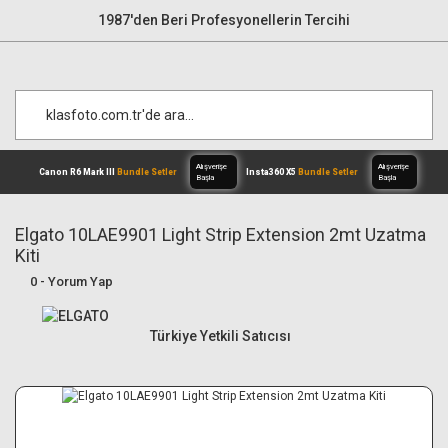
1987'den Beri Profesyonellerin Tercihi
Elgato 10LAE9901 Light Strip Extension 2mt Uzatma
Kiti
Alışverişe
0 - Yorum Yap
Canon R6 Mark III
Bundle Setler
Inst
Başla
Türkiye Yetkili Satıcısı