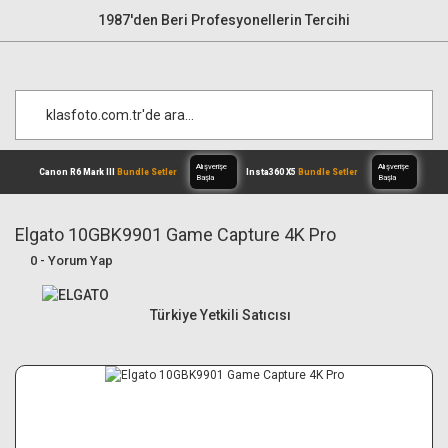
1987'den Beri Profesyonellerin Tercihi
Elgato 10GBK9901 Game Capture 4K Pro
0 - Yorum Yap
Alışverişe
Canon R6 Mark III
Bundle Setler
Inst
Başla
Türkiye Yetkili Satıcısı