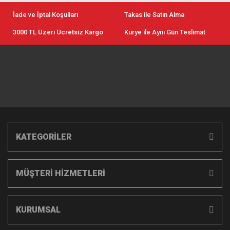
İade ve İptal Koşulları
Takas ile Satın Alma
3000 TL Üzeri Ücretsiz Kargo
Kurye ile Aynı Gün Teslimat
KATEGORİLER
MÜŞTERİ HİZMETLERİ
KURUMSAL