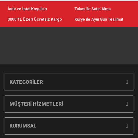
İade ve İptal Koşulları
Takas ile Satın Alma
3000 TL Üzeri Ücretsiz Kargo
Kurye ile Aynı Gün Teslimat
KATEGORİLER
MÜŞTERİ HİZMETLERİ
KURUMSAL