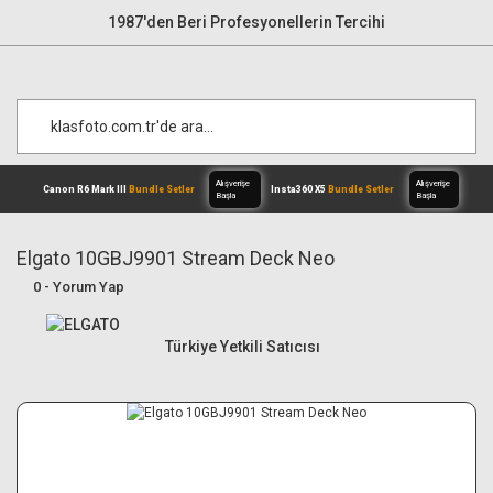
1987'den Beri Profesyonellerin Tercihi
Elgato 10GBJ9901 Stream Deck Neo
0 - Yorum Yap
Alışverişe
Canon R6 Mark III
Bundle Setler
Inst
Başla
Türkiye Yetkili Satıcısı