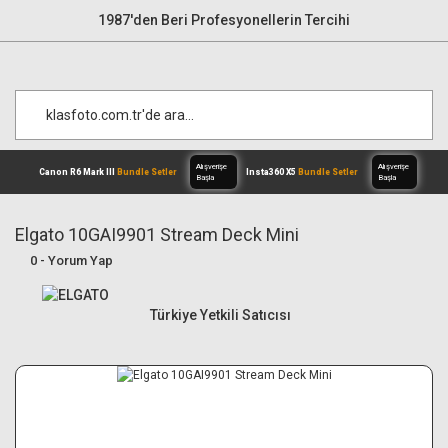
1987'den Beri Profesyonellerin Tercihi
Elgato 10GAI9901 Stream Deck Mini
0 - Yorum Yap
Alışverişe
Canon R6 Mark III
Bundle Setler
Inst
Başla
Türkiye Yetkili Satıcısı