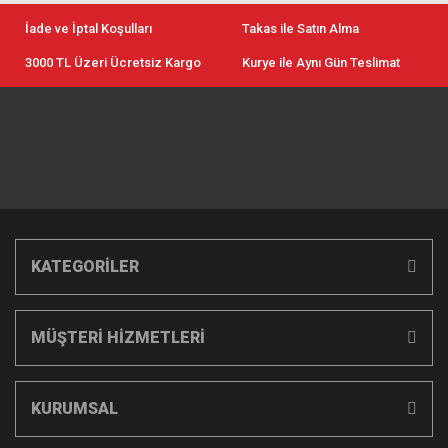
İade ve İptal Koşulları
Takas ile Satın Alma
3000 TL Üzeri Ücretsiz Kargo
Kurye ile Aynı Gün Teslimat
KATEGORİLER
MÜŞTERİ HİZMETLERİ
KURUMSAL