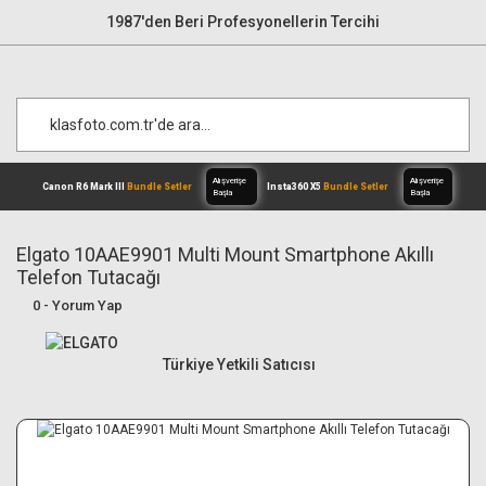
1987'den Beri Profesyonellerin Tercihi
Elgato 10AAE9901 Multi Mount Smartphone Akıllı
Telefon Tutacağı
Alışverişe
0 - Yorum Yap
Canon R6 Mark III
Bundle Setler
Inst
Başla
Türkiye Yetkili Satıcısı