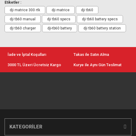
Etiketler :
dji matrice 300 rtk
dji matrice
dji tb60
dji tb60 manual
dji tb60 specs
dji tb60 battery specs
dji tb60 charger
dji-tb60 battery
dji tb60 battery station
İade ve İptal Koşulları
Takas ile Satın Alma
3000 TL Üzeri Ücretsiz Kargo
Kurye ile Aynı Gün Teslimat
KATEGORİLER