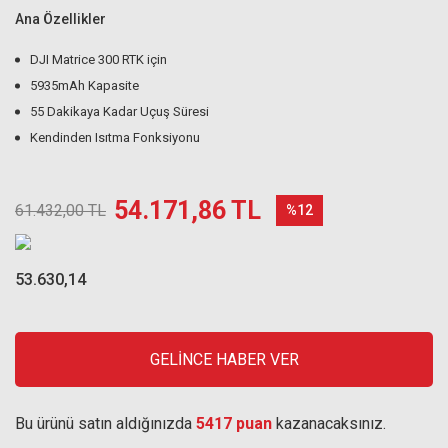
Ana Özellikler
DJI Matrice 300 RTK için
5935mAh Kapasite
55 Dakikaya Kadar Uçuş Süresi
Kendinden Isıtma Fonksiyonu
54.171,86 TL
61.432,00 TL
%12
53.630,14
GELİNCE HABER VER
Bu ürünü satın aldığınızda
5417 puan
kazanacaksınız.