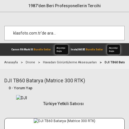
1987'den Beri Profesyonellerin Tercihi
Anasayfa
Drone
Havadan Görüntüleme Aksesuarları
DJI TB60 Batary
DJI TB60 Batarya (Matrice 300 RTK)
Alışverişe
Canon R6 Mark III
Bundle Setler
Inst
Başla
0 - Yorum Yap
Türkiye Yetkili Satıcısı