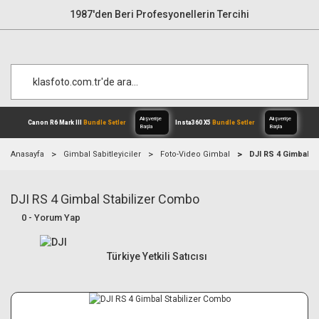
1987'den Beri Profesyonellerin Tercihi
Anasayfa
Gimbal Sabitleyiciler
Foto-Video Gimbal
DJI RS 4 Gimbal S
DJI RS 4 Gimbal Stabilizer Combo
Alışverişe
Canon R6 Mark III
Bundle Setler
Inst
Başla
0 - Yorum Yap
Türkiye Yetkili Satıcısı