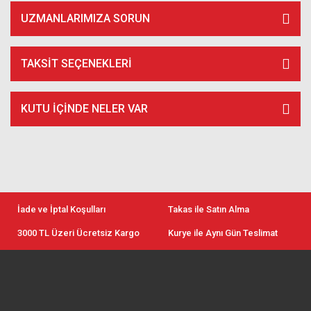
UZMANLARIMIZA SORUN
TAKSIT SEÇENEKLERI
KUTU İÇİNDE NELER VAR
İade ve İptal Koşulları
Takas ile Satın Alma
3000 TL Üzeri Ücretsiz Kargo
Kurye ile Aynı Gün Teslimat