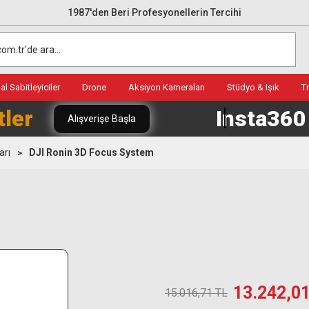
1987'den Beri Profesyonellerin Tercihi
l Sabitleyiciler
Drone
Aksiyon Kameraları
Stüdyo & Işık
T
tler
Insta36
Alışverişe Başla
arı
DJI Ronin 3D Focus System
13.242,0
15.016,71 TL