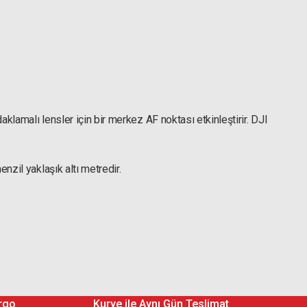
lamalı lensler için bir merkez AF noktası etkinleştirir. DJI
zil yaklaşık altı metredir.
rgo
Kurye ile Aynı Gün Teslimat