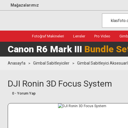
Mağazalarımız
Fotoğraf Makineleri
Lensler
Pro Video
Gimba
Canon R6 Mark III
Bundle Se
Anasayfa
Gimbal Sabitleyiciler
Gimbal Sabitleyici Aksesuarl
DJI Ronin 3D Focus System
0 - Yorum Yap