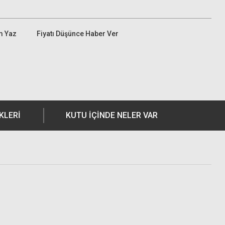
m Yaz
Fiyatı Düşünce Haber Ver
KLERI
KUTU İÇİNDE NELER VAR