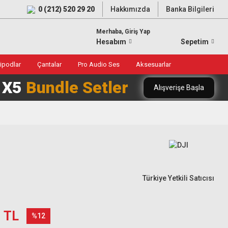
0 (212) 520 29 20
Hakkımızda
Banka Bilgileri
Merhaba, Giriş Yap
Hesabım
Sepetim
ripodlar
Çantalar
Pro Audio Ses
Aksesuarlar
0 X5
Bundle Setler
Alışverişe Başla
Türkiye Yetkili Satıcısı
1 TL
%12