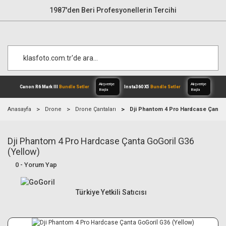
1987'den Beri Profesyonellerin Tercihi
Anasayfa
Drone
Drone Çantaları
Dji Phantom 4 Pro Hardcase Çanta 
Dji Phantom 4 Pro Hardcase Çanta GoGoril G36
Alışverişe
Canon R6 Mark III
Bundle Setler
Inst
Başla
(Yellow)
0 - Yorum Yap
Türkiye Yetkili Satıcısı