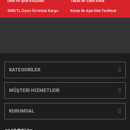
İade ve İptal Koşulları
Takas ile Satın Alma
3000 TL Üzeri Ücretsiz Kargo
Kurye ile Aynı Gün Teslimat
KATEGORİLER
MÜŞTERİ HİZMETLERİ
KURUMSAL