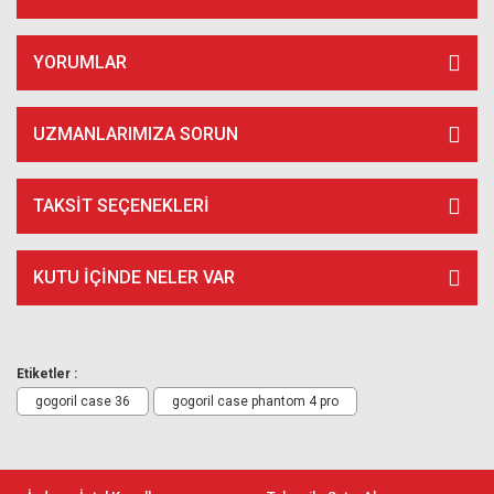
YORUMLAR
UZMANLARIMIZA SORUN
TAKSIT SEÇENEKLERI
KUTU İÇİNDE NELER VAR
Etiketler :
gogoril case 36
gogoril case phantom 4 pro