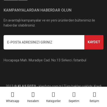
KAMPANYALARDAN HABERDAR OLUN
En avantajlı kampanyalar ve en yeni ürünlerden bültenimiz ile
haberdar olabilirsiniz.
KAYDET
Hocapaşa Mah. Muradiye Cad. No:13 Sirkeci /İstanbul
2013 ®
KLAS FOTO
- klasfoto.com.tr | Tüm hakları saklıdır. Kredi
kartı bilgileriniz 256bit SSL sertifikası ile korunmaktadır.
Whatsapp
Hesabım
Kategoriler
Sepetim
İletişim
ile
ideasoft
e-