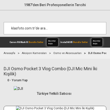
1987'den Beri Profesyonellerin Tercihi
Anasayfa
Aksiyon Kameraları
Osmo ve Aksesuarları
DJI Osmo Pocket 
DJI Osmo Pocket 3 Vlog Combo (DJI Mic Mini İki
Alışverişe
Canon R6 Mark III
Bundle Setler
Inst
Başla
Kişilik)
0 - Yorum Yap
Türkiye Yetkili Satıcısı