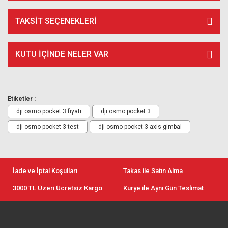
TAKSIT SEÇENEKLERI
KUTU İÇİNDE NELER VAR
Etiketler :
djı osmo pocket 3 fiyatı
dji osmo pocket 3
dji osmo pocket 3 test
dji osmo pocket 3-axis gimbal
İade ve İptal Koşulları
Takas ile Satın Alma
3000 TL Üzeri Ücretsiz Kargo
Kurye ile Aynı Gün Teslimat