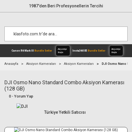
1987'den Beri Profesyonellerin Tercihi
Anasayfa
Aksiyon Kameraları
Aksiyon Kameraları
DJI Osmo Nano Sta
DJI Osmo Nano Standard Combo Aksiyon Kamerası
Alışverişe
Canon R6 Mark III
Bundle Setler
Inst
Başla
(128 GB)
0 - Yorum Yap
Türkiye Yetkili Satıcısı