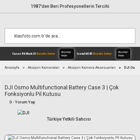
1987'den Beri Profesyonellerin Tercihi
Anasayfa
Aksiyon Kameraları
Aksiyon Kamera Aksesuarları
DJI Osmo 
DJI Osmo Multifunctional Battery Case 3 | Çok
Alışverişe
Canon R6 Mark III
Bundle Setler
Inst
Başla
Fonksiyonlu Pil Kutusu
0 - Yorum Yap
Türkiye Yetkili Satıcısı